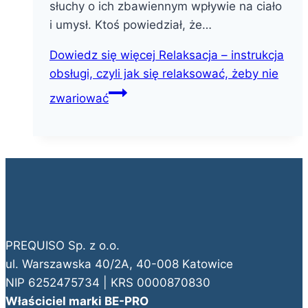
słuchy o ich zbawiennym wpływie na ciało
i umysł. Ktoś powiedział, że…
Dowiedz się więcej
Relaksacja – instrukcja
obsługi, czyli jak się relaksować, żeby nie
zwariować
PREQUISO Sp. z o.o.
ul. Warszawska 40/2A, 40-008 Katowice
NIP 6252475734 | KRS 0000870830
Właściciel marki BE-PRO