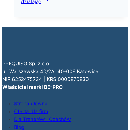
działają?
PREQUISO Sp. z o.o.
ul. Warszawska 40/2A, 40-008 Katowice
NIP 6252475734 | KRS 0000870830
Właściciel marki BE-PRO
Strona główna
Oferta dla firm
Dla Trenerów i Coachów
Blog